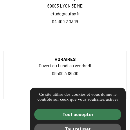
69003 LYON 3EME
etude@aufay.fr
04 30 22 03 19
ITINÉRAIRE
HORAIRES
Ouvert du Lundi au vendredi
09h00 à 18h00
ITINÉRAIRE
Ce site utilise des cookies et vous donne le
contrôle sur ceux que vous souhaitez activer
Guide local
Tout accepter
Informations complémentaires
Mentions légales
Tout refuser